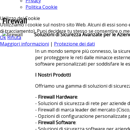
Privacy
Politica Cookie
Utilizzo dei Cookie
Firewall
Utilizziamo i cookie sul nostro sito Web. Alcuni di essi sono 
di tracciamento). Puoi decidere tu stesso se consentire o meno 
Soluzioni di Sicurezza Avanzate per le Azie
Ok
Rifiuta
Maggiori informazioni
|
Protezione dei dati
In un mondo sempre più connesso, la sicurez
per proteggere le reti dalle minacce esterne
software personalizzati per soddisfare le e
I Nostri Prodotti
Offriamo una gamma di soluzioni di sicurezz
-
Firewall Hardware
:
- Soluzioni di sicurezza di rete per aziende d
- Firewall di marca leader del mercato (Cisco
- Opzioni di configurazione personalizzate 
-
Firewall Software
:
- Soluzioni di sicurezza software per aziende