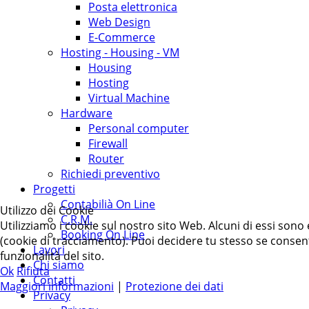
Posta elettronica
Web Design
E-Commerce
Hosting - Housing - VM
Housing
Hosting
Virtual Machine
Hardware
Personal computer
Firewall
Router
Richiedi preventivo
Progetti
Contabilià On Line
Utilizzo dei Cookie
C.R.M.
Utilizziamo i cookie sul nostro sito Web. Alcuni di essi sono 
Booking On Line
(cookie di tracciamento). Puoi decidere tu stesso se consentir
Lavori
funzionalità del sito.
Chi siamo
Ok
Rifiuta
Contatti
Maggiori informazioni
|
Protezione dei dati
Privacy