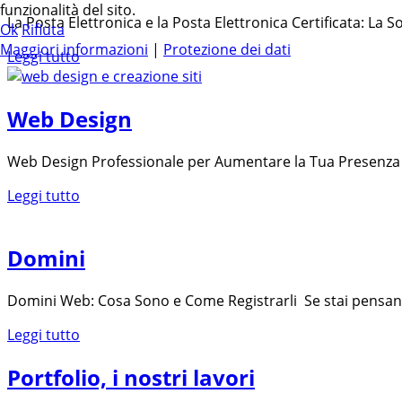
funzionalità del sito.
La Posta Elettronica e la Posta Elettronica Certificata: La S
Ok
Rifiuta
Maggiori informazioni
|
Protezione dei dati
Leggi tutto
Web Design
Web Design Professionale per Aumentare la Tua Presenza O
Leggi tutto
Domini
Domini Web: Cosa Sono e Come Registrarli Se stai pensando
Leggi tutto
Portfolio, i nostri lavori